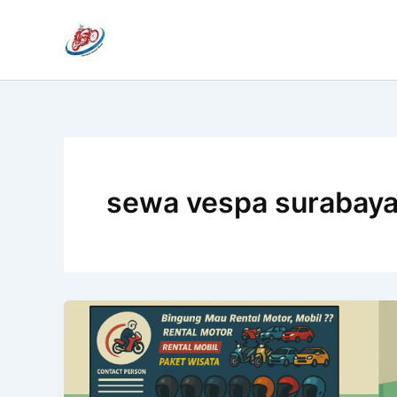
Lewati
ke
konten
sewa vespa surabay