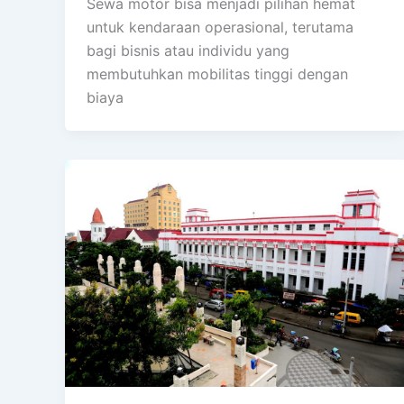
Sewa motor bisa menjadi pilihan hemat
untuk kendaraan operasional, terutama
bagi bisnis atau individu yang
membutuhkan mobilitas tinggi dengan
biaya