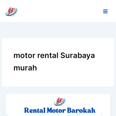
Lewati
ke
konten
motor rental Surabaya
murah