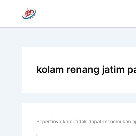
Cari
Lewati
untuk:
ke
konten
kolam renang jatim p
Sepertinya kami tidak dapat menemukan a