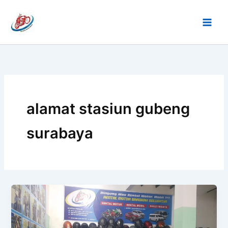
Lewati
ke
konten
alamat stasiun gubeng
surabaya