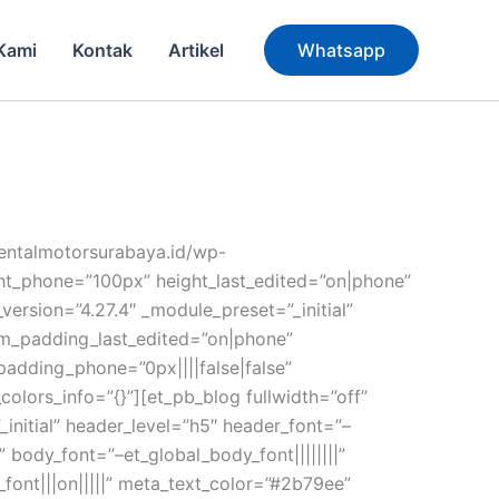
Kami
Kontak
Artikel
Whatsapp
rentalmotorsurabaya.id/wp-
ht_phone=”100px” height_last_edited=”on|phone”
version=”4.27.4″ _module_preset=”_initial”
tom_padding_last_edited=”on|phone”
padding_phone=”0px||||false|false”
colors_info=”{}”][et_pb_blog fullwidth=”off”
initial” header_level=”h5″ header_font=”–
” body_font=”–et_global_body_font||||||||”
font|||on|||||” meta_text_color=”#2b79ee”