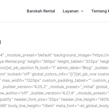
Barokah Rental
Layanan
Tentang 
a
.27.4″ _module_preset=”default” background_image=”https://
-Rental.png” height=”360px” height_tablet=”325px” heig
ion][et_pb_section fb_built=”1″ admin_label=”Blog” _builder_
tom” locked=”off” global_colors_info=”{}”][et_pb_row cus
ial” max_width=”1320px” custom_padding_tablet=”” custom_
_builder_version=”4.25.2″ _module_preset=”_initial” global_
_author=”off” _builder_version=”4.27.4″ _module_preset=”_
=”justify” header_font_size=”20px” header_line_height=”140%
666″ body_line_height=”1.8em” meta_font=”–et_global_body_