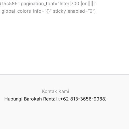
15c586″ pagination_font=”Inter|700||on|||||”
global_colors_info=”{}” sticky_enabled=”0″]
Kontak Kami
Hubungi Barokah Rental (+62 813-3656-9988)