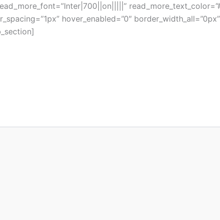
ad_more_font=”Inter|700||on|||||” read_more_text_color=”#
r_spacing=”1px” hover_enabled=”0″ border_width_all=”0px” 
_section]