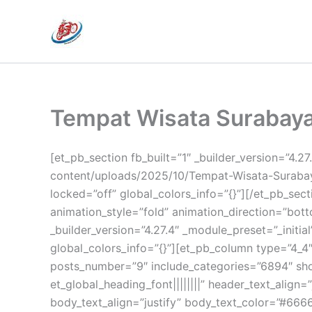
Lewati
ke
konten
Tempat Wisata Surabay
[et_pb_section fb_built=”1″ _builder_version=”4
content/uploads/2025/10/Tempat-Wisata-Surabaya
locked=”off” global_colors_info=”{}”][/et_pb_sect
animation_style=”fold” animation_direction=”bot
_builder_version=”4.27.4″ _module_preset=”_init
global_colors_info=”{}”][et_pb_column type=”4_4″ 
posts_number=”9″ include_categories=”6894″ show
et_global_heading_font||||||||” header_text_align
body_text_align=”justify” body_text_color=”#666