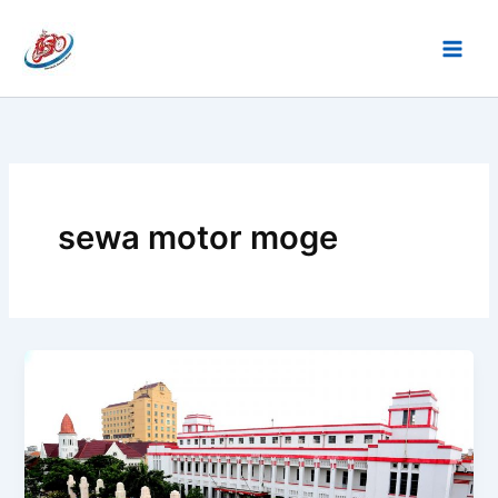
Lewati
ke
konten
sewa motor moge