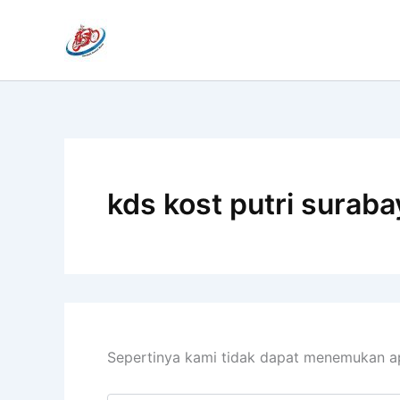
Cari
Lewati
untuk:
ke
konten
kds kost putri suraba
Sepertinya kami tidak dapat menemukan a